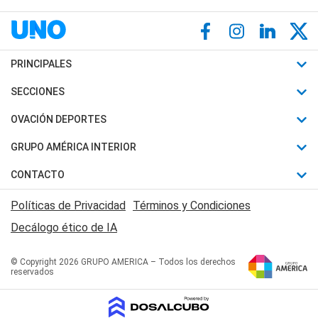
PRINCIPALES
Últimas Noticias
SECCIONES
Política
Horóscopo
OVACIÓN DEPORTES
Sociedad
Motores
Fútbol
GRUPO AMÉRICA INTERIOR
Policiales
Recetas
Mundial
Canal 7 en Vivo
CONTACTO
Judiciales
Trucos caseros
Automovilismo
Radio Nihuil
Acerca de Nosotros
Economia
Políticas de Privacidad
Términos y Condiciones
Series y Películas
Rugby
FM UNA
Contactanos
Decálogo ético de IA
Edictos y Solicitadas
Tenis
Radio Brava
Newsletter
Básquet
© Copyright 2026 GRUPO AMERICA – Todos los derechos
San Juan 8
reservados
Boxeo
Fuera de Juego