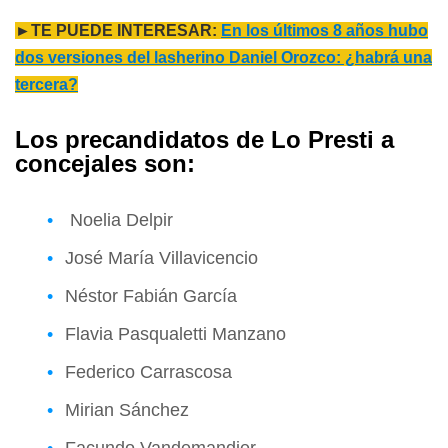
►TE PUEDE INTERESAR:
En los últimos 8 años hubo
dos versiones del lasherino Daniel Orozco: ¿habrá una
tercera?
Los precandidatos de Lo Presti a
concejales son:
Noelia Delpir
José María Villavicencio
Néstor Fabián García
Flavia Pasqualetti Manzano
Federico Carrascosa
Mirian Sánchez
Facundo Vandemandier