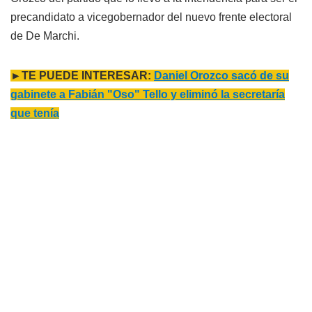
precandidato a vicegobernador del nuevo frente electoral
de De Marchi.
►TE PUEDE INTERESAR:
Daniel Orozco sacó de su
gabinete a Fabián "Oso" Tello y eliminó la secretaría
que tenía