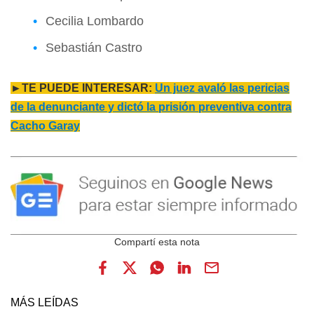
Cecilia Lombardo
Sebastián Castro
►TE PUEDE INTERESAR:
Un juez avaló las pericias
de la denunciante y dictó la prisión preventiva contra
Cacho Garay
MÁS LEÍDAS