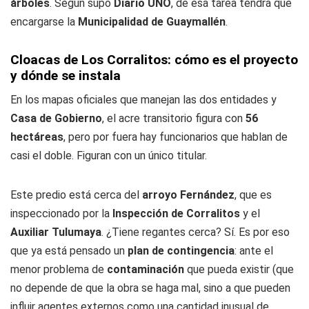
árboles
. Según supo
Diario UNO
, de esa tarea tendrá que
encargarse la
Municipalidad de Guaymallén
.
Cloacas de Los Corralitos: cómo es el proyecto
y dónde se instala
En los mapas oficiales que manejan las dos entidades y
Casa de Gobierno
, el acre transitorio figura con
56
hectáreas
, pero por fuera hay funcionarios que hablan de
casi el doble. Figuran con un único titular.
Este predio está cerca del
arroyo Fernández
, que es
inspeccionado por la
Inspección de Corralitos
y el
Auxiliar Tulumaya
. ¿Tiene regantes cerca? Sí. Es por eso
que ya está pensado un
plan de contingencia
: ante el
menor problema de
contaminación
que pueda existir (que
no depende de que la obra se haga mal, sino a que pueden
influir agentes externos como una cantidad inusual de