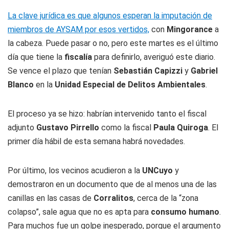
La clave jurídica es que algunos esperan la imputación de
miembros de AYSAM por esos vertidos,
con
Mingorance
a
la cabeza. Puede pasar o no, pero este martes es el último
día que tiene la
fiscalía
para definirlo, averiguó este diario.
Se vence el plazo que tenían
Sebastián Capizzi
y
Gabriel
Blanco
en la
Unidad Especial de Delitos Ambientales
.
El proceso ya se hizo: habrían intervenido tanto el fiscal
adjunto
Gustavo Pirrello
como la fiscal
Paula Quiroga
. El
primer día hábil de esta semana habrá novedades.
Por último, los vecinos acudieron a la
UNCuyo
y
demostraron en un documento que de al menos una de las
canillas en las casas de
Corralitos
, cerca de la “zona
colapso”, sale agua que no es apta para
consumo humano
.
Para muchos fue un golpe inesperado, porque el argumento