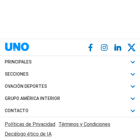
PRINCIPALES
Últimas Noticias
SECCIONES
Política
Horóscopo
OVACIÓN DEPORTES
Sociedad
Motores
Fútbol
GRUPO AMÉRICA INTERIOR
Policiales
Recetas
Mundial
Canal 7 en Vivo
CONTACTO
Judiciales
Trucos caseros
Automovilismo
Radio Nihuil
Acerca de Nosotros
Economia
Políticas de Privacidad
Términos y Condiciones
Series y Películas
Rugby
FM UNA
Contactanos
Decálogo ético de IA
Edictos y Solicitadas
Tenis