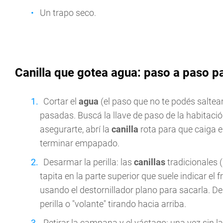
Un trapo seco.
Canilla que gotea agua: paso a paso pa
Cortar el
agua
(el paso que no te podés saltea
pasadas. Buscá la llave de paso de la habitació
asegurarte, abrí la
canilla
rota para que caiga e
terminar empapado.
Desarmar la perilla: las
canillas
tradicionales
tapita en la parte superior que suele indicar el
usando el destornillador plano para sacarla. Deb
perilla o "volante" tirando hacia arriba.
Retirar la campana y el vástago: una vez sin la