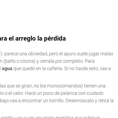
ra el arreglo la pérdida
r): parece una obviedad, pero el apuro suele jugar malas
n (baño o cocina) y cerrala por completo. Para
l
agua
que quedó en la cañería. Si no hacés esto, vas a
 (las que se giran, no los monocomandos) tienen una
 frío o el calor. Hacé un poco de palanca con cuidado
ajo vas a encontrar un tornillo. Desenroscalo y retirá la
 perilla, vas a ver una pieza metálica que cubre el