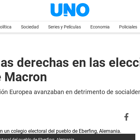
olítica
Sociedad
Series y Películas
Economia
Policiales
las derechas en las elec
e Macron
nión Europea avanzaban en detrimento de socialdem
ectoral del pueblo de Eberfing, Alemania.