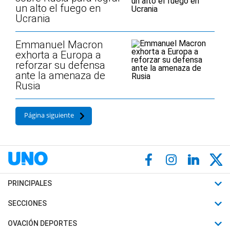
un alto el fuego en
Ucrania
Emmanuel Macron
exhorta a Europa a
reforzar su defensa
ante la amenaza de
Rusia
Página siguiente
PRINCIPALES
Últimas Noticias
SECCIONES
Política
Horóscopo
OVACIÓN DEPORTES