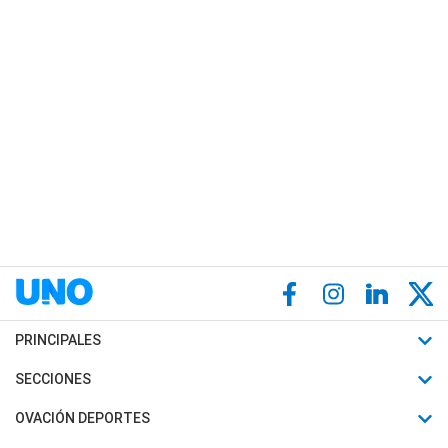
PRINCIPALES
Últimas Noticias
SECCIONES
Política
Horóscopo
OVACIÓN DEPORTES
Sociedad