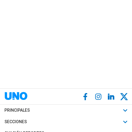
PRINCIPALES
Últimas Noticias
SECCIONES
Política