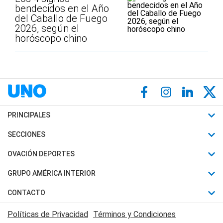
bendecidos en el Año
del Caballo de Fuego
2026, según el
horóscopo chino
PRINCIPALES
Últimas Noticias
SECCIONES
Política
Horóscopo
OVACIÓN DEPORTES
Sociedad
Motores
Fútbol
GRUPO AMÉRICA INTERIOR
Policiales
Recetas
Mundial
Canal 7 en Vivo
CONTACTO
Judiciales
Trucos caseros
Automovilismo
Radio Nihuil
Acerca de Nosotros
Economia
Políticas de Privacidad
Términos y Condiciones
Series y Películas
Rugby