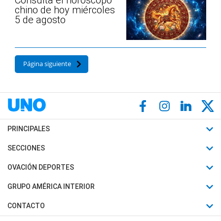
chino de hoy miércoles
5 de agosto
Página siguiente
PRINCIPALES
Últimas Noticias
SECCIONES
Política
Horóscopo
OVACIÓN DEPORTES
Sociedad
Motores
Fútbol
GRUPO AMÉRICA INTERIOR
Policiales
Recetas
Mundial
Canal 7 en Vivo
CONTACTO
Judiciales
Trucos caseros
Automovilismo