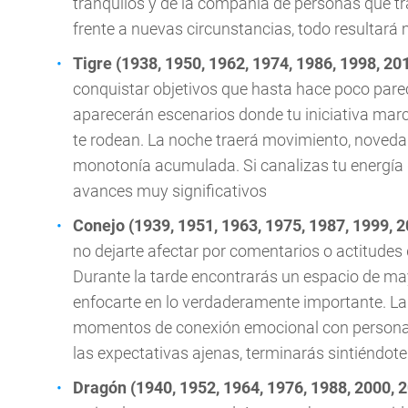
tranquilos y de la compañía de personas que tr
frente a nuevas circunstancias, todo resultará
Tigre (1938, 1950, 1962, 1974, 1986, 1998, 20
conquistar objetivos que hasta hace poco pare
aparecerán escenarios donde tu iniciativa marc
te rodean. La noche traerá movimiento, noveda
monotonía acumulada. Si canalizas tu energía d
avances muy significativos
Conejo (1939, 1951, 1963, 1975, 1987, 1999, 
no dejarte afectar por comentarios o actitudes 
Durante la tarde encontrarás un espacio de may
enfocarte en lo verdaderamente importante. L
momentos de conexión emocional con personas d
las expectativas ajenas, terminarás sintiéndo
Dragón (1940, 1952, 1964, 1976, 1988, 2000, 