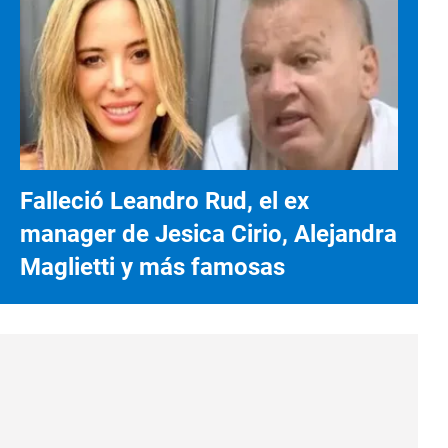
Falleció Leandro Rud, el ex
manager de Jesica Cirio, Alejandra
Maglietti y más famosas