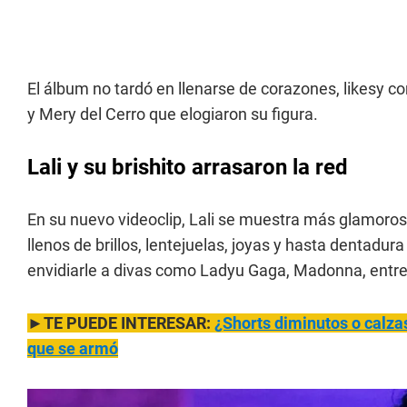
El álbum no tardó en llenarse de corazones, likesy 
y Mery del Cerro que elogiaron su figura.
Lali y su brishito arrasaron la red
En su nuevo videoclip, Lali se muestra más glamoros
llenos de brillos, lentejuelas, joyas y hasta dentad
envidiarle a divas como Ladyu Gaga, Madonna, entre
►TE PUEDE INTERESAR:
¿Shorts di
minutos o calza
que se armó