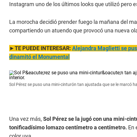
Instagram uno de los últimos looks que utilizó pero 
La morocha decidió prender fuego la mañana del mart
compartiendo un atuendo que provocó una nueva ola 
►TE PUEDE INTERESAR:
Alejandra
Maglietti se pus
dinamitó el Monumental
Sol Pérez se puso una mini-cinturón tan ajustada que se le marcó ha
Una vez más,
Sol Pérez
se la jugó con una mini-cin
tonificadísimo lomazo centímetro a centímetro.
En 
color uva.