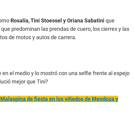
 como
Rosalía, Tini Stoessel y Oriana Sabatini
que
 que predominan las prendas de cuero, los cierres y las
otos de motos y autos de carrera.
e en el medio y lo mostró con una selfie frente al espejo
ució mejor que Tini?
 Malaspina de fiesta en los viñedos de Mendoza y