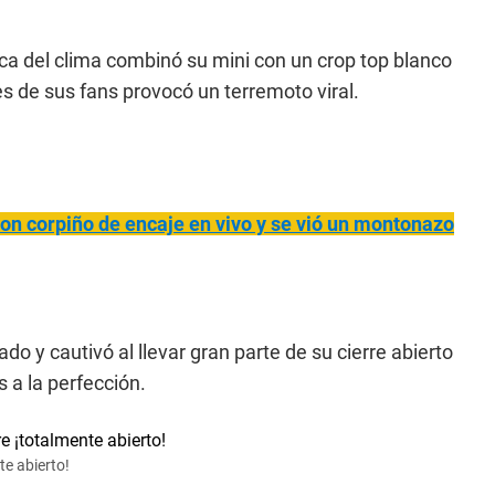
ica del clima combinó su mini con un crop top blanco
s de sus fans provocó un terremoto viral.
 con corpiño de encaje en vivo y se vió un montonazo
do y cautivó al llevar gran parte de su cierre abierto
 a la perfección.
te abierto!