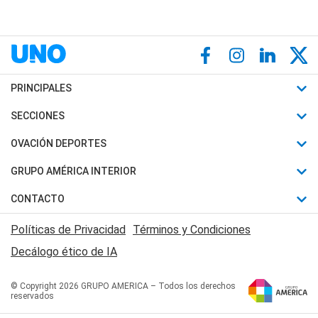
PRINCIPALES
Últimas Noticias
SECCIONES
Política
Horóscopo
OVACIÓN DEPORTES
Sociedad
Motores
Fútbol
GRUPO AMÉRICA INTERIOR
Policiales
Recetas
Mundial
Canal 7 en Vivo
CONTACTO
Judiciales
Trucos caseros
Automovilismo
Radio Nihuil
Acerca de Nosotros
Economia
Políticas de Privacidad
Términos y Condiciones
Series y Películas
Rugby
FM UNA
Contactanos
Decálogo ético de IA
Edictos y Solicitadas
Tenis
Radio Brava
Newsletter
Básquet
© Copyright 2026 GRUPO AMERICA – Todos los derechos
San Juan 8
reservados
Boxeo