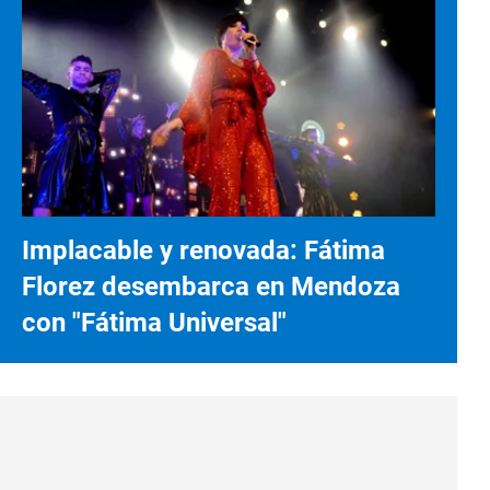
Implacable y renovada: Fátima
Florez desembarca en Mendoza
con "Fátima Universal"