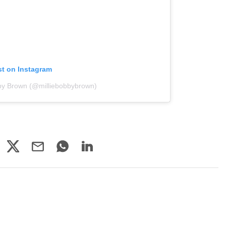
st on Instagram
bby Brown (@milliebobbybrown)