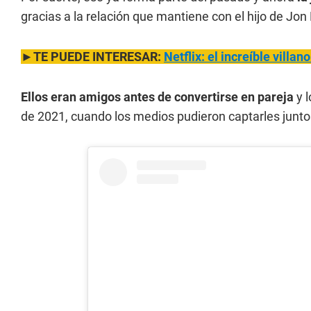
gracias a la relación que mantiene con el hijo de Jon
►TE PUEDE INTERESAR:
Netflix: el increíble vill
Ellos eran amigos antes de convertirse en pareja
y l
de 2021, cuando los medios pudieron captarles junto