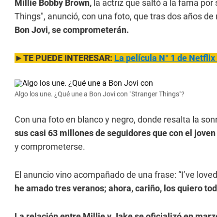
Millie Bobby Brown,
la actriz que saltó a la fama por 
Things", anunció, con una foto, que tras dos años de
Bon Jovi, se comprometerán.
►TE PUEDE INTERESAR:
La película N° 1 de Netflix
Algo los une. ¿Qué une a Bon Jovi con "Stranger Things"?
Con una foto en blanco y negro, donde resalta la sonr
sus casi 63 millones de seguidores que con el joven
y comprometerse.
El anuncio vino acompañado de una frase: “I’ve loved
he amado tres veranos; ahora, cariño, los quiero tod
La relación entre Millie y Jake se oficializó en mar