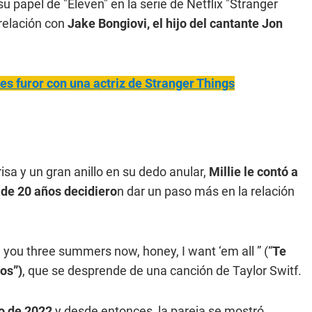
su papel de "Eleven" en la serie de Netflix "Stranger
 relación con
Jake Bongiovi, el hijo del cantante Jon
 es furor con una actriz de Stranger Things
isa y un gran anillo en su dedo anular,
Millie le contó a
 de 20 años decidiero
n dar un paso más en la relación
 you three summers now, honey, I want ‘em all ” (“
Te
os”)
, que se desprende de una canción de Taylor Switf.
zo de 2022
y desde entonces, la pareja se mostró