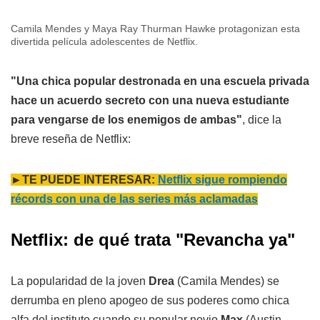
Camila Mendes y Maya Ray Thurman Hawke protagonizan esta
divertida película adolescentes de Netflix.
"Una chica popular destronada en una escuela privada
hace un acuerdo secreto con una nueva estudiante
para vengarse de los enemigos de ambas"
, dice la
breve reseña de Netflix:
►TE PUEDE INTERESAR:
Netflix sigue rompiendo
récords con una de las series más aclamadas
Netflix: de qué trata "
Revancha ya
"
La popularidad de la joven
Drea
(Camila Mendes) se
derrumba en pleno apogeo de sus poderes como chica
alfa del instituto cuando su popular novio
Max
(Austin