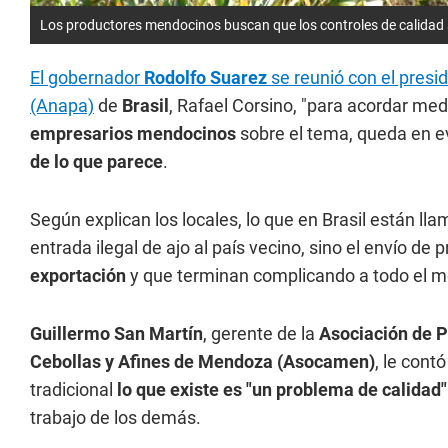
Los productores mendocinos buscan que los controles de calidad s
El gobernador
Rodolfo Suarez
se reunió con el presi
(Anapa)
de
Brasil
, Rafael Corsino, "para acordar med
empresarios mendocinos
sobre el tema, queda en e
de lo que parece
.
Según explican los locales, lo que en Brasil están l
entrada ilegal de ajo al país vecino, sino el envío d
exportación
y que terminan complicando a todo el m
Guillermo San Martín
, gerente de la
Asociación de P
Cebollas y Afines de Mendoza (Asocamen)
, le con
tradicional
lo que existe es "un problema de calidad"
trabajo de los demás.