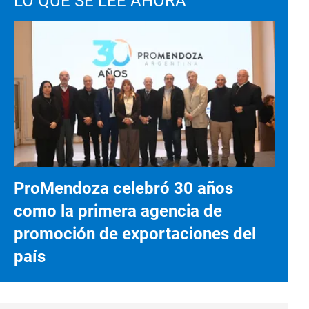
LO QUE SE LEE AHORA
ProMendoza celebró 30 años
como la primera agencia de
promoción de exportaciones del
país