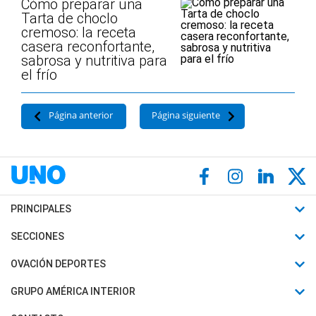
Cómo preparar una
Tarta de choclo
cremoso: la receta
casera reconfortante,
sabrosa y nutritiva para
el frío
Página anterior
Página siguiente
PRINCIPALES
Últimas Noticias
SECCIONES
Política
Horóscopo
OVACIÓN DEPORTES
Sociedad
Motores
Fútbol
GRUPO AMÉRICA INTERIOR
Policiales
Recetas
Mundial