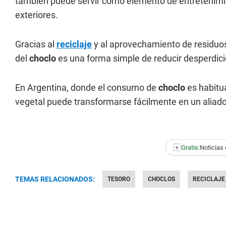
también puede servir como elemento de entretenim
exteriores.
Gracias al
reciclaje
y al aprovechamiento de residuos
del
choclo
es una forma simple de reducir desperdici
En Argentina, donde el consumo de
choclo
es habitu
vegetal puede transformarse fácilmente en un aliado
+
Gratis:
Noticias 
TEMAS RELACIONADOS:
TESORO
CHOCLOS
RECICLAJE