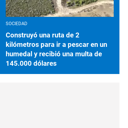
SOCIEDAD
Construyó una ruta de 2
kilómetros para ir a pescar en un
humedal y recibió una multa de
145.000 dólares