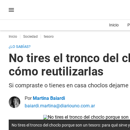
Inicio
P
Inicio
Sociedad
tesoro
¿LO SABÍAS?
No tires el tronco del 
cómo reutilizarlas
Si compraste o tienes en casa choclos dejame d
Por
Martina Baiardi
baiardi.martina@diariouno.com.ar
No tires el tronco del choclo porque son un tesoro: para qué sirve y