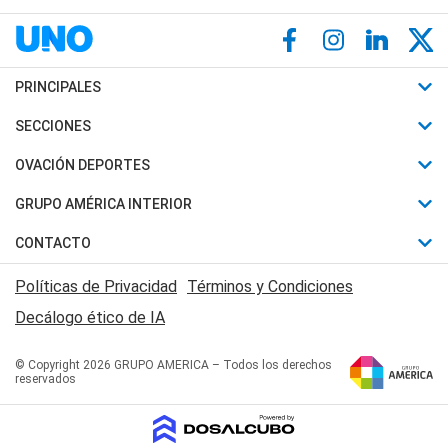
PRINCIPALES
Últimas Noticias
SECCIONES
Política
Horóscopo
OVACIÓN DEPORTES
Sociedad
Motores
Fútbol
GRUPO AMÉRICA INTERIOR
Policiales
Recetas
Mundial
Canal 7 en Vivo
CONTACTO
Judiciales
Trucos caseros
Automovilismo
Radio Nihuil
Acerca de Nosotros
Economia
Políticas de Privacidad
Términos y Condiciones
Series y Películas
Rugby
FM UNA
Contactanos
Decálogo ético de IA
Edictos y Solicitadas
Tenis
Radio Brava
Newsletter
Básquet
© Copyright 2026 GRUPO AMERICA – Todos los derechos
San Juan 8
reservados
Boxeo
Fuera de Juego