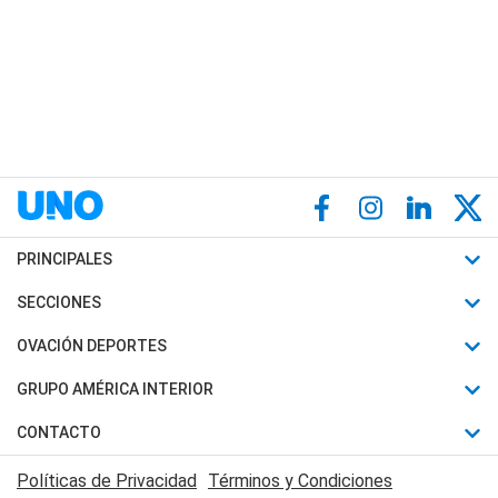
PRINCIPALES
Últimas Noticias
SECCIONES
Política
Horóscopo
OVACIÓN DEPORTES
Sociedad
Motores
Fútbol
GRUPO AMÉRICA INTERIOR
Policiales
Recetas
Mundial
Canal 7 en Vivo
CONTACTO
Judiciales
Trucos caseros
Automovilismo
Radio Nihuil
Acerca de Nosotros
Economia
Políticas de Privacidad
Términos y Condiciones
Series y Películas
Rugby