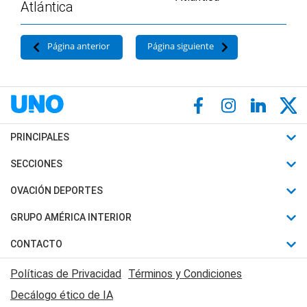
Atlántica
Página anterior
Página siguiente
PRINCIPALES
Últimas Noticias
SECCIONES
Política
Horóscopo
OVACIÓN DEPORTES
Sociedad
Motores
Fútbol
GRUPO AMÉRICA INTERIOR
Policiales
Recetas
Mundial
Canal 7 en Vivo
CONTACTO
Judiciales
Trucos caseros
Automovilismo
Radio Nihuil
Acerca de Nosotros
Economia
Políticas de Privacidad
Términos y Condiciones
Series y Películas
Rugby
FM UNA
Contactanos
Decálogo ético de IA
Edictos y Solicitadas
Tenis