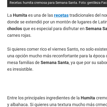
Recetas: humita cremosa para Semana Santa. Foto: gentileza Fa
La
Humita
es una de las
recetas
tradicionales del n
donde se extendió por un montón de lugares de Lati
choclos
que es especial para disfrutar en
Semana Sa
carnes rojas.
Si quieres comer rico el viernes Santo, no solo exist
una opción mucho más reconfortante para la época 
mesa familias de
Semana Santa
, ya que por su sabo
es irresistible.
Entre los principales ingredientes de la
Humita
cremo
y albahaca. Si quieres una textura mucho más crmeo