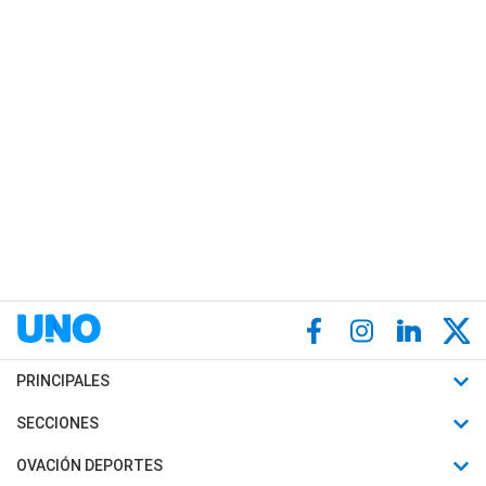
PRINCIPALES
Últimas Noticias
SECCIONES
Política
Horóscopo
OVACIÓN DEPORTES