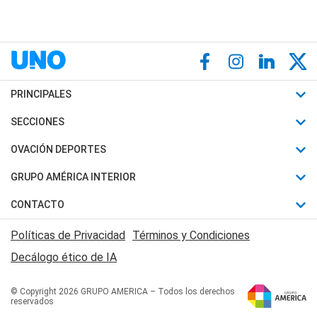
PRINCIPALES
Últimas Noticias
SECCIONES
Política
Horóscopo
OVACIÓN DEPORTES
Sociedad
Motores
Fútbol
GRUPO AMÉRICA INTERIOR
Policiales
Recetas
Mundial
Canal 7 en Vivo
CONTACTO
Judiciales
Trucos caseros
Automovilismo
Radio Nihuil
Acerca de Nosotros
Economia
Políticas de Privacidad
Términos y Condiciones
Series y Películas
Rugby
FM UNA
Contactanos
Decálogo ético de IA
Edictos y Solicitadas
Tenis
Radio Brava
Newsletter
Básquet
© Copyright 2026 GRUPO AMERICA – Todos los derechos
San Juan 8
reservados
Boxeo