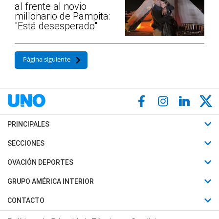
al frente al novio
millonario de Pampita:
"Está desesperado"
Página siguiente
PRINCIPALES
Últimas Noticias
SECCIONES
Política
Horóscopo
OVACIÓN DEPORTES
Sociedad
Motores
Fútbol
GRUPO AMÉRICA INTERIOR
Policiales
Recetas
Mundial
Canal 7 en Vivo
CONTACTO
Judiciales
Trucos caseros
Automovilismo
Radio Nihuil
Acerca de Nosotros