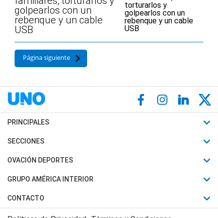
familiares, torturarlos y
golpearlos con un
rebenque y un cable
USB
Página siguiente
PRINCIPALES
Últimas Noticias
SECCIONES
Política
Horóscopo
OVACIÓN DEPORTES
Sociedad
Motores
Fútbol
GRUPO AMÉRICA INTERIOR
Policiales
Recetas
Mundial
Canal 7 en Vivo
CONTACTO
Judiciales
Trucos caseros
Automovilismo
Radio Nihuil
Acerca de Nosotros