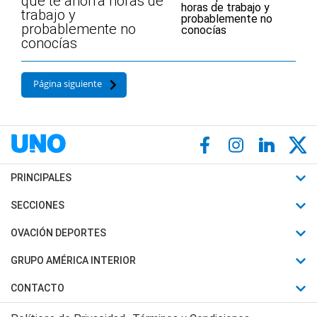
que te ahorra horas de
trabajo y
probablemente no
conocías
Página siguiente
PRINCIPALES
Últimas Noticias
SECCIONES
Política
Horóscopo
OVACIÓN DEPORTES
Sociedad
Motores
Fútbol
GRUPO AMÉRICA INTERIOR
Policiales
Recetas
Mundial
Canal 7 en Vivo
CONTACTO
Judiciales
Trucos caseros
Automovilismo
Radio Nihuil
Acerca de Nosotros