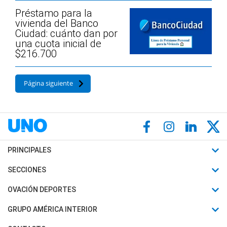
Préstamo para la
vivienda del Banco
Ciudad: cuánto dan por
una cuota inicial de
$216.700
Página siguiente
PRINCIPALES
Últimas Noticias
SECCIONES
Política
Horóscopo
OVACIÓN DEPORTES
Sociedad
Motores
Fútbol
GRUPO AMÉRICA INTERIOR
Policiales
Recetas
Mundial