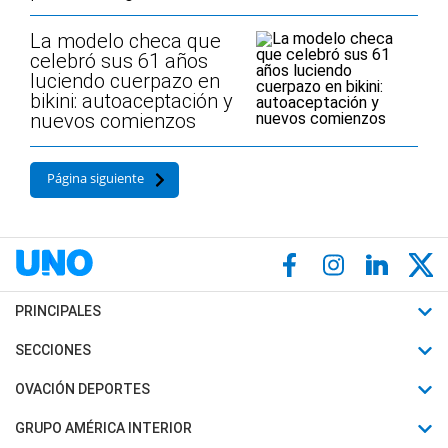
La modelo checa que
celebró sus 61 años
luciendo cuerpazo en
bikini: autoaceptación y
nuevos comienzos
Página siguiente
PRINCIPALES
Últimas Noticias
SECCIONES
Política
Horóscopo
OVACIÓN DEPORTES
Sociedad
Motores
Fútbol
GRUPO AMÉRICA INTERIOR
Policiales