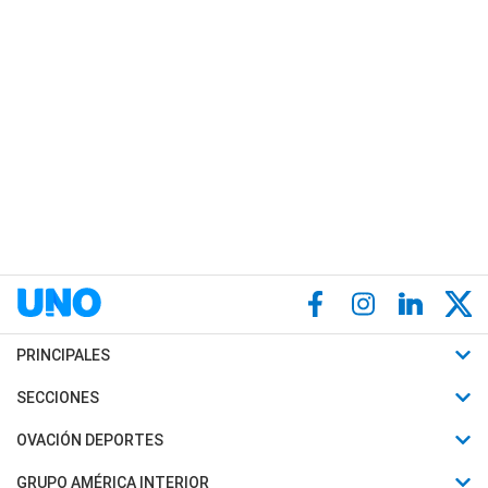
PRINCIPALES
Últimas Noticias
SECCIONES
Política
Horóscopo
OVACIÓN DEPORTES
Sociedad
Motores
Fútbol
GRUPO AMÉRICA INTERIOR