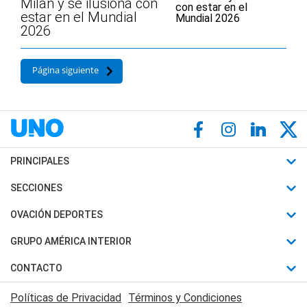
Milan y se ilusiona con
estar en el Mundial
2026
Página siguiente
PRINCIPALES
Últimas Noticias
SECCIONES
Política
Horóscopo
OVACIÓN DEPORTES
Sociedad
Motores
Fútbol
GRUPO AMÉRICA INTERIOR
Policiales
Recetas
Mundial
Canal 7 en Vivo
CONTACTO
Judiciales
Trucos caseros
Automovilismo
Radio Nihuil
Acerca de Nosotros
Economia
Políticas de Privacidad
Términos y Condiciones
Series y Películas
Rugby