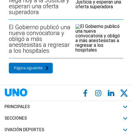
llega hoy a la Justicia y
esperan una oferta
superadora
El Gobierno publicó una
nueva convocatoria y
obligó a más
anestesistas a regresar
a los hospitales
Página siguiente
PRINCIPALES
Últimas Noticias
SECCIONES
Política
Horóscopo
OVACIÓN DEPORTES