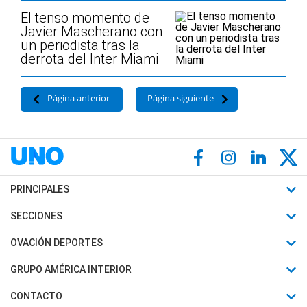
El tenso momento de
Javier Mascherano con
un periodista tras la
derrota del Inter Miami
Página anterior
Página siguiente
PRINCIPALES
Últimas Noticias
SECCIONES
Política
Horóscopo
OVACIÓN DEPORTES
Sociedad
Motores
Fútbol
GRUPO AMÉRICA INTERIOR
Policiales
Recetas
Mundial
Canal 7 en Vivo
CONTACTO
Judiciales