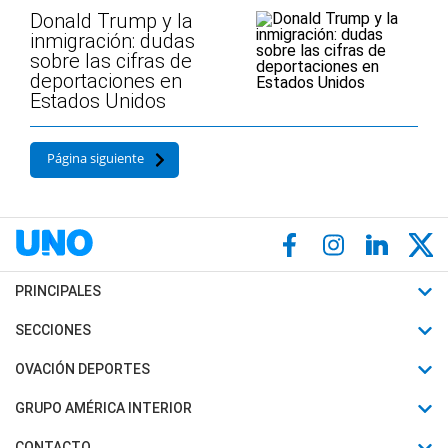
Donald Trump y la
inmigración: dudas
sobre las cifras de
deportaciones en
Estados Unidos
Página siguiente
PRINCIPALES
Últimas Noticias
SECCIONES
Política
Horóscopo
OVACIÓN DEPORTES
Sociedad
Motores
Fútbol
GRUPO AMÉRICA INTERIOR
Policiales
Recetas
Mundial
Canal 7 en Vivo
CONTACTO