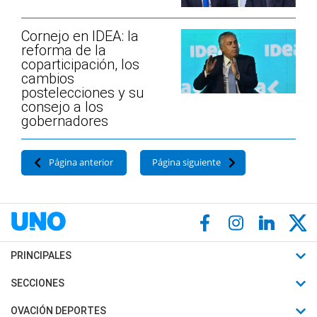
Cornejo en IDEA: la
reforma de la
coparticipación, los
cambios
postelecciones y su
consejo a los
gobernadores
Página anterior
Página siguiente
PRINCIPALES
Últimas Noticias
SECCIONES
Política
Horóscopo
OVACIÓN DEPORTES