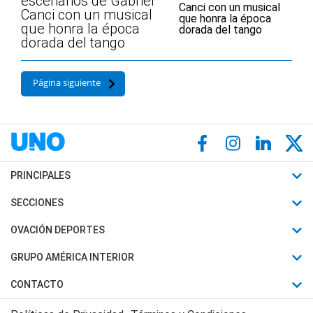
escenarios de Gabriel
Canci con un musical
que honra la época
dorada del tango
Página siguiente
PRINCIPALES
Últimas Noticias
SECCIONES
Política
Horóscopo
OVACIÓN DEPORTES
Sociedad
Motores
Fútbol
GRUPO AMÉRICA INTERIOR
Policiales
Recetas
Mundial
Canal 7 en Vivo
CONTACTO
Judiciales
Trucos caseros
Automovilismo
Radio Nihuil
Acerca de Nosotros