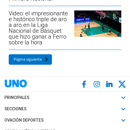
Video: el impresionante
e histórico triple de aro
a aro en la Liga
Nacional de Básquet
que hizo ganar a Ferro
sobre la hora
Página siguiente
PRINCIPALES
Últimas Noticias
SECCIONES
Política
Horóscopo
OVACIÓN DEPORTES
Sociedad
Motores