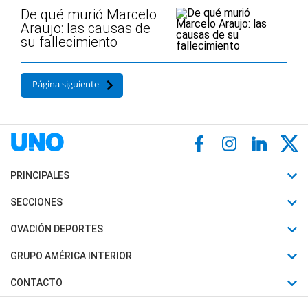
De qué murió Marcelo
Araujo: las causas de
su fallecimiento
Página siguiente
PRINCIPALES
Últimas Noticias
SECCIONES
Política
Horóscopo
OVACIÓN DEPORTES
Sociedad
Motores
Fútbol
GRUPO AMÉRICA INTERIOR
Policiales
Recetas
Mundial
Canal 7 en Vivo
CONTACTO
Judiciales
Trucos caseros
Automovilismo
Radio Nihuil