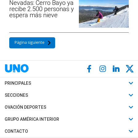
Nevadas: Cerro Bayo ya
recibe 2.500 personas y
espera más nieve
Página siguiente
PRINCIPALES
Últimas Noticias
SECCIONES
Política
Horóscopo
OVACIÓN DEPORTES
Sociedad
Motores
Fútbol
GRUPO AMÉRICA INTERIOR
Policiales
Recetas
Mundial
Canal 7 en Vivo
CONTACTO
Judiciales
Trucos caseros