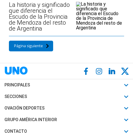
La historia y significado
que diferencia el
Escudo de la Provincia
de Mendoza del resto
de Argentina
Página siguiente
PRINCIPALES
Últimas Noticias
SECCIONES
Política
Horóscopo
OVACIÓN DEPORTES
Sociedad
Motores
Fútbol
GRUPO AMÉRICA INTERIOR
Policiales
Recetas
Mundial
Canal 7 en Vivo
CONTACTO