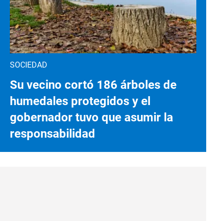
SOCIEDAD
Su vecino cortó 186 árboles de
humedales protegidos y el
gobernador tuvo que asumir la
responsabilidad