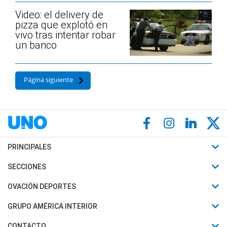
Video: el delivery de
pizza que explotó en
vivo tras intentar robar
un banco
Página siguiente
PRINCIPALES
Últimas Noticias
SECCIONES
Política
Horóscopo
OVACIÓN DEPORTES
Sociedad
Motores
Fútbol
GRUPO AMÉRICA INTERIOR
Policiales
Recetas
Mundial
Canal 7 en Vivo
CONTACTO