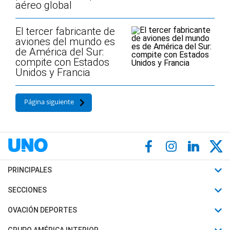
aéreo global
El tercer fabricante de
aviones del mundo es
de América del Sur:
compite con Estados
Unidos y Francia
Página siguiente
PRINCIPALES
Últimas Noticias
SECCIONES
Política
Horóscopo
OVACIÓN DEPORTES
Sociedad
Motores
Fútbol