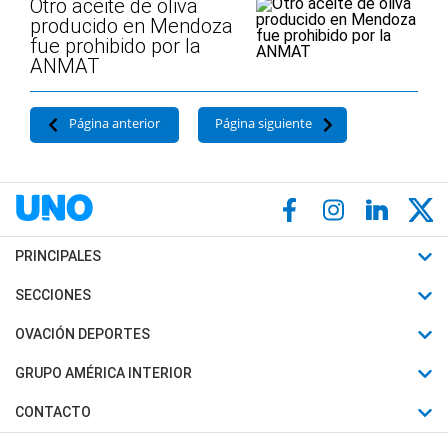
Otro aceite de oliva
producido en Mendoza
fue prohibido por la
ANMAT
Página anterior
Página siguiente
PRINCIPALES
Últimas Noticias
SECCIONES
Política
Horóscopo
OVACIÓN DEPORTES
Sociedad
Motores
Fútbol
GRUPO AMÉRICA INTERIOR
Policiales
Recetas
Mundial
Canal 7 en Vivo
CONTACTO
Judiciales
Trucos caseros
Automovilismo
Radio Nihuil