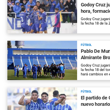
Godoy Cruz j
hora, formaci
Godoy Cruz jugará
la fecha 18 de la
FÚTBOL
Pablo De Mun
Almirante Br
Godoy Cruz jugará
la fecha 18 del t
hará cambios en 
FÚTBOL
El partido de
nuevo horario