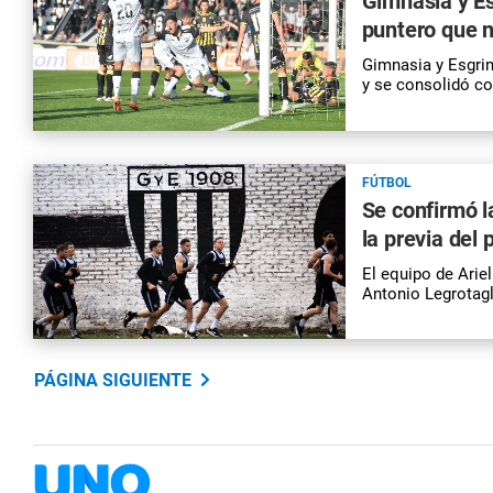
Gimnasia y E
puntero que n
Gimnasia y Esgrim
y se consolidó co
FÚTBOL
Se confirmó l
la previa del
El equipo de Arie
Antonio Legrotagl
PÁGINA SIGUIENTE