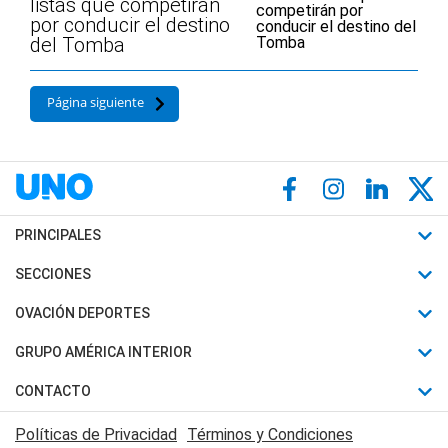
listas que competirán
por conducir el destino
del Tomba
Página siguiente
PRINCIPALES
Últimas Noticias
SECCIONES
Política
Horóscopo
OVACIÓN DEPORTES
Sociedad
Motores
Fútbol
GRUPO AMÉRICA INTERIOR
Policiales
Recetas
Mundial
Canal 7 en Vivo
CONTACTO
Judiciales
Trucos caseros
Automovilismo
Radio Nihuil
Acerca de Nosotros
Economia
Políticas de Privacidad
Términos y Condiciones
Series y Películas
Rugby