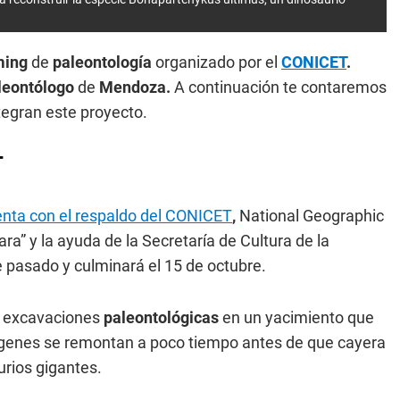
ming
de
paleontología
organizado por el
CONICET
.
leontólogo
de
Mendoza.
A continuación te contaremos
ntegran este proyecto.
T
enta con el respaldo del CONICET
,
National Geographic
ara” y la ayuda de la Secretaría de Cultura de la
 pasado y culminará el 15 de octubre.
e excavaciones
paleontológicas
en un yacimiento que
rígenes se remontan a poco tiempo antes de que cayera
urios gigantes.