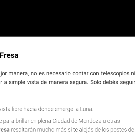
 Fresa
jor manera, no es necesario contar con telescopios ni
r a simple vista de manera segura. Solo debés seguir
ista libre hacia donde emerge la Luna.
te para brillar en plena Ciudad de Mendoza u otras
resa
resaltarán mucho más si te alejás de los postes de