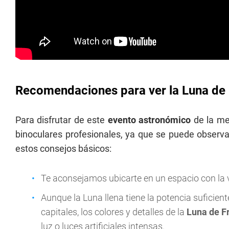
Recomendaciones para ver la Luna de
Para disfrutar de este
evento astronómico
de la me
binoculares profesionales, ya que se puede observa
estos consejos básicos:
Te aconsejamos ubicarte en un espacio con la v
Aunque la Luna llena tiene la potencia suficien
capitales, los colores y detalles de la
Luna de F
luz o luces artificiales intensas.